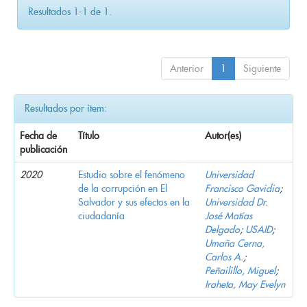
Resultados 1-1 de 1.
Anterior
1
Siguiente
Resultados por ítem:
Fecha de
Título
Autor(es)
publicación
2020
Estudio sobre el fenómeno
Universidad
de la corrupción en El
Francisco Gavidia
;
Salvador y sus efectos en la
Universidad Dr.
ciudadanía
José Matías
Delgado
;
USAID
;
Umaña Cerna,
Carlos A.
;
Peñailillo, Miguel
;
Iraheta, May Evelyn