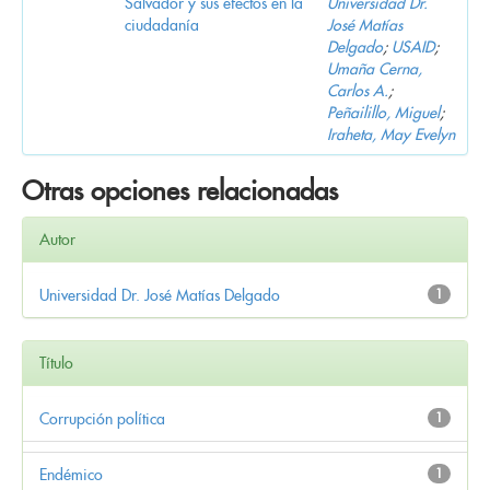
Salvador y sus efectos en la
Universidad Dr.
ciudadanía
José Matías
Delgado
;
USAID
;
Umaña Cerna,
Carlos A.
;
Peñailillo, Miguel
;
Iraheta, May Evelyn
Otras opciones relacionadas
Autor
Universidad Dr. José Matías Delgado
1
Título
Corrupción política
1
Endémico
1