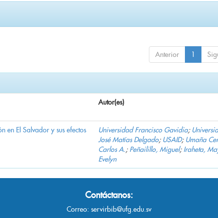
Anterior
1
Sig
Autor(es)
n en El Salvador y sus efectos
Universidad Francisco Gavidia
;
Universi
José Matías Delgado
;
USAID
;
Umaña Cer
Carlos A.
;
Peñailillo, Miguel
;
Iraheta, Ma
Evelyn
Contáctanos:
Correo:
servirbib@ufg.edu.sv