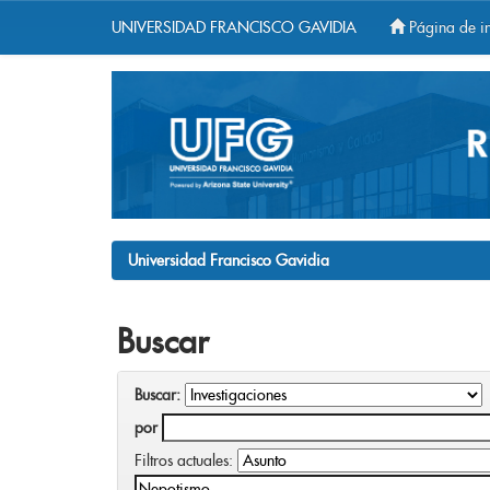
UNIVERSIDAD FRANCISCO GAVIDIA
Página de in
Skip
navigation
Universidad Francisco Gavidia
Buscar
Buscar:
por
Filtros actuales: