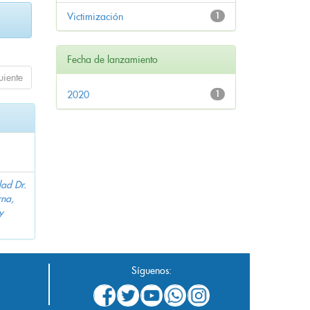
Victimización
1
Fecha de lanzamiento
uiente
2020
1
dad Dr.
na,
y
Síguenos: