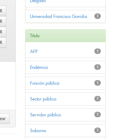
Delgado
Universidad Francisco Gavidia
1
Título
AFP
1
Endémico
1
Función pública
1
Sector público
1
Servidor público
1
Soborno
1