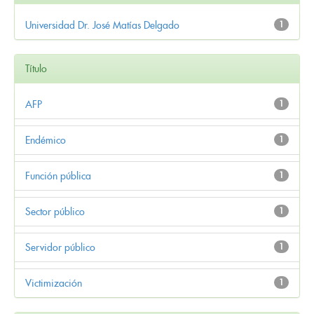
Universidad Dr. José Matías Delgado
1
Título
AFP
1
Endémico
1
Función pública
1
Sector público
1
Servidor público
1
Victimización
1