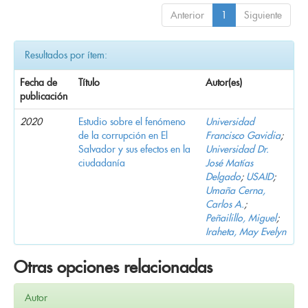
Anterior
1
Siguiente
Resultados por ítem:
Fecha de
Título
Autor(es)
publicación
2020
Estudio sobre el fenómeno
Universidad
de la corrupción en El
Francisco Gavidia
;
Salvador y sus efectos en la
Universidad Dr.
ciudadanía
José Matías
Delgado
;
USAID
;
Umaña Cerna,
Carlos A.
;
Peñailillo, Miguel
;
Iraheta, May Evelyn
Otras opciones relacionadas
Autor