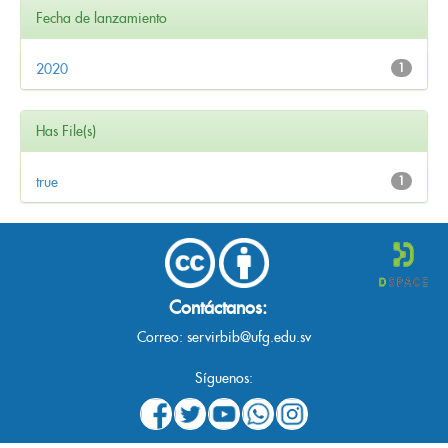
Fecha de lanzamiento
2020
1
Has File(s)
true
1
Contáctanos:
Correo:
servirbib@ufg.edu.sv
Síguenos: