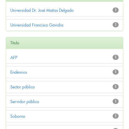
Universidad Dr. José Matías Delgado
1
Universidad Francisco Gavidia
1
Título
AFP
1
Endémico
1
Sector público
1
Servidor público
1
Soborno
1