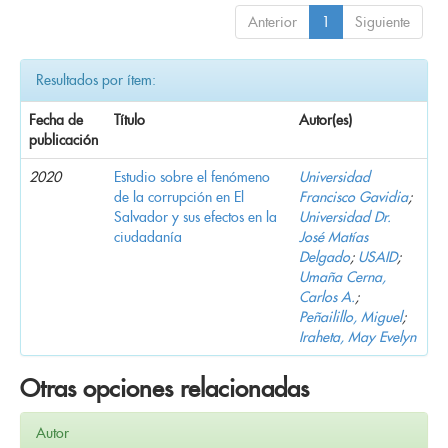
Anterior
1
Siguiente
Resultados por ítem:
Fecha de
Título
Autor(es)
publicación
2020
Estudio sobre el fenómeno
Universidad
de la corrupción en El
Francisco Gavidia
;
Salvador y sus efectos en la
Universidad Dr.
ciudadanía
José Matías
Delgado
;
USAID
;
Umaña Cerna,
Carlos A.
;
Peñailillo, Miguel
;
Iraheta, May Evelyn
Otras opciones relacionadas
Autor