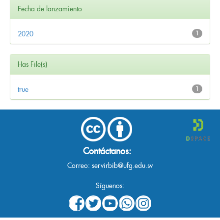
Fecha de lanzamiento
2020
1
Has File(s)
true
1
Contáctanos:
Correo:
servirbib@ufg.edu.sv
Síguenos: