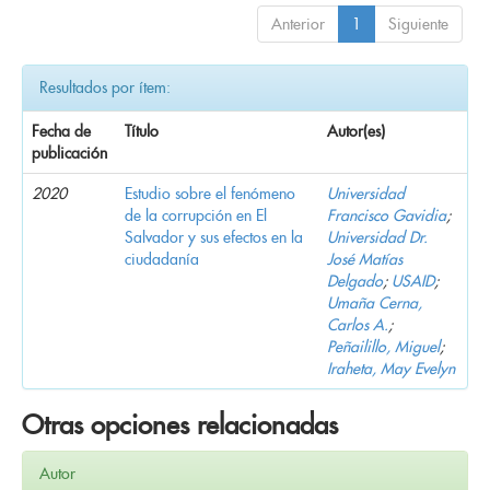
Anterior
1
Siguiente
Resultados por ítem:
Fecha de
Título
Autor(es)
publicación
2020
Estudio sobre el fenómeno
Universidad
de la corrupción en El
Francisco Gavidia
;
Salvador y sus efectos en la
Universidad Dr.
ciudadanía
José Matías
Delgado
;
USAID
;
Umaña Cerna,
Carlos A.
;
Peñailillo, Miguel
;
Iraheta, May Evelyn
Otras opciones relacionadas
Autor