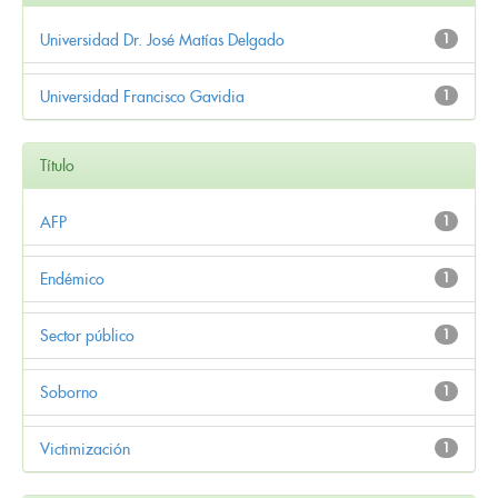
Universidad Dr. José Matías Delgado
1
Universidad Francisco Gavidia
1
Título
AFP
1
Endémico
1
Sector público
1
Soborno
1
Victimización
1