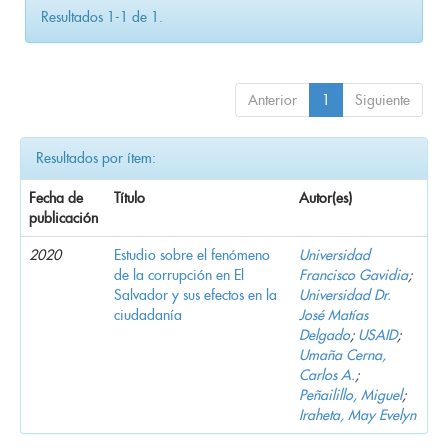
Resultados 1-1 de 1.
Anterior
1
Siguiente
Resultados por ítem:
Fecha de
Título
Autor(es)
publicación
2020
Estudio sobre el fenómeno
Universidad
de la corrupción en El
Francisco Gavidia
;
Salvador y sus efectos en la
Universidad Dr.
ciudadanía
José Matías
Delgado
;
USAID
;
Umaña Cerna,
Carlos A.
;
Peñailillo, Miguel
;
Iraheta, May Evelyn