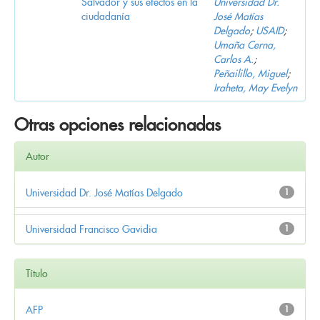
Salvador y sus efectos en la
Universidad Dr.
ciudadanía
José Matías
Delgado
;
USAID
;
Umaña Cerna,
Carlos A.
;
Peñailillo, Miguel
;
Iraheta, May Evelyn
Otras opciones relacionadas
Autor
Universidad Dr. José Matías Delgado
1
Universidad Francisco Gavidia
1
Título
AFP
1