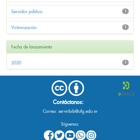
Servidor público
1
Victimización
1
Fecha de lanzamiento
2020
1
Contáctanos:
Correo:
servirbib@ufg.edu.sv
Síguenos: