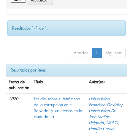
Resultados 1-1 de 1.
Anterior
1
Siguiente
Resultados por ítem:
Fecha de
Título
Autor(es)
publicación
2020
Estudio sobre el fenómeno
Universidad
de la corrupción en El
Francisco Gavidia
;
Salvador y sus efectos en la
Universidad Dr.
ciudadanía
José Matías
Delgado
;
USAID
;
Umaña Cerna,