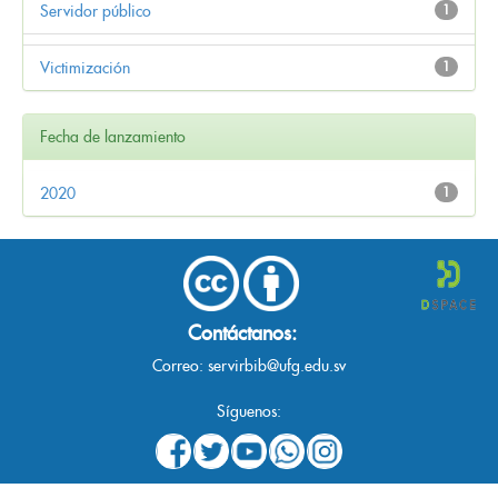
Servidor público
1
Victimización
1
Fecha de lanzamiento
2020
1
Contáctanos:
Correo:
servirbib@ufg.edu.sv
Síguenos: