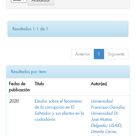
Resultados 1-1 de 1.
Anterior
1
Siguiente
Resultados por ítem:
Fecha de
Título
Autor(es)
publicación
2020
Estudio sobre el fenómeno
Universidad
de la corrupción en El
Francisco Gavidia
;
Salvador y sus efectos en la
Universidad Dr.
ciudadanía
José Matías
Delgado
;
USAID
;
Umaña Cerna,