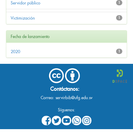
Servidor público
1
Victimización
1
Fecha de lanzamiento
2020
1
Contáctanos:
Correo:
servirbib@ufg.edu.sv
Síguenos: