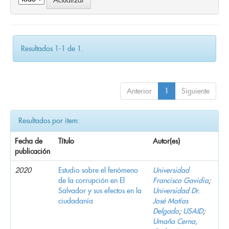
Resultados 1-1 de 1.
Anterior
1
Siguiente
Resultados por ítem:
Fecha de
Título
Autor(es)
publicación
2020
Estudio sobre el fenómeno
Universidad
de la corrupción en El
Francisco Gavidia
;
Salvador y sus efectos en la
Universidad Dr.
ciudadanía
José Matías
Delgado
;
USAID
;
Umaña Cerna,