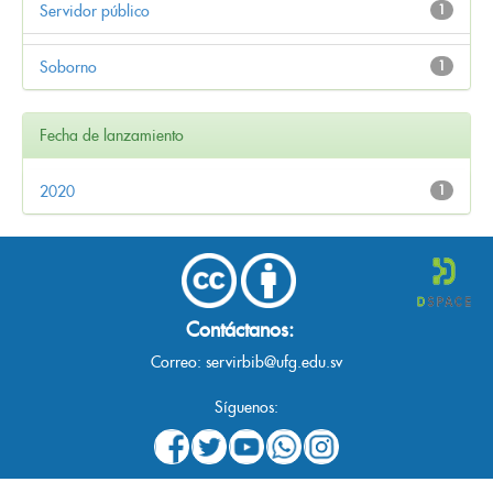
Servidor público
1
Soborno
1
Fecha de lanzamiento
2020
1
Contáctanos:
Correo:
servirbib@ufg.edu.sv
Síguenos: