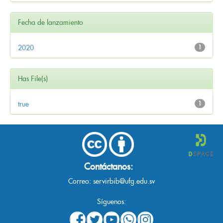
Fecha de lanzamiento
2020
1
Has File(s)
true
1
Contáctanos:
Correo:
servirbib@ufg.edu.sv
Síguenos: