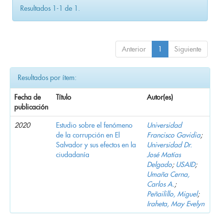
Resultados 1-1 de 1.
Anterior
1
Siguiente
Resultados por ítem:
Fecha de
Título
Autor(es)
publicación
2020
Estudio sobre el fenómeno
Universidad
de la corrupción en El
Francisco Gavidia
;
Salvador y sus efectos en la
Universidad Dr.
ciudadanía
José Matías
Delgado
;
USAID
;
Umaña Cerna,
Carlos A.
;
Peñailillo, Miguel
;
Iraheta, May Evelyn