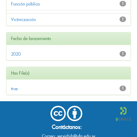
Función pública
1
Victimización
1
Fecha de lanzamiento
2020
1
Has File(s)
true
1
Contáctanos:
Correo:
servirbib@ufg.edu.sv