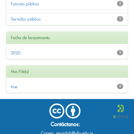
Función pública
1
Servidor público
1
Fecha de lanzamiento
2020
1
Has File(s)
true
1
Contáctanos:
Correo:
servirbib@ufg.edu.sv