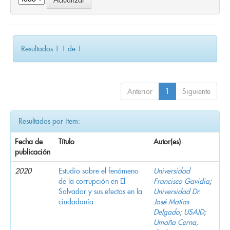
Resultados 1-1 de 1.
Anterior
1
Siguiente
Resultados por ítem:
Fecha de
Título
Autor(es)
publicación
2020
Estudio sobre el fenómeno
Universidad
de la corrupción en El
Francisco Gavidia
;
Salvador y sus efectos en la
Universidad Dr.
ciudadanía
José Matías
Delgado
;
USAID
;
Umaña Cerna,