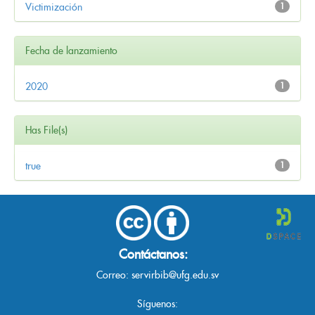
Victimización
1
Fecha de lanzamiento
2020
1
Has File(s)
true
1
Contáctanos:
Correo:
servirbib@ufg.edu.sv
Síguenos: