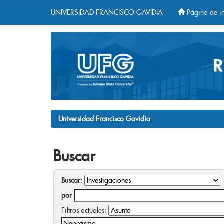
UNIVERSIDAD FRANCISCO GAVIDIA
Página de in
Skip
navigation
Universidad Francisco Gavidia
Buscar
Buscar:
por
Filtros actuales: