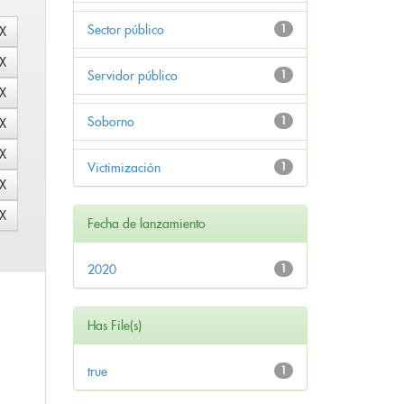
Sector público
1
Servidor público
1
Soborno
1
Victimización
1
Fecha de lanzamiento
2020
1
Has File(s)
true
1