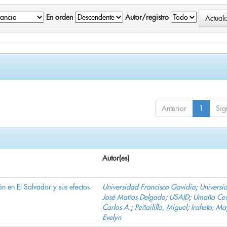
En orden
Autor/registro
Anterior
1
Sig
Autor(es)
n en El Salvador y sus efectos
Universidad Francisco Gavidia
;
Universi
José Matías Delgado
;
USAID
;
Umaña Cer
Carlos A.
;
Peñailillo, Miguel
;
Iraheta, Ma
Evelyn