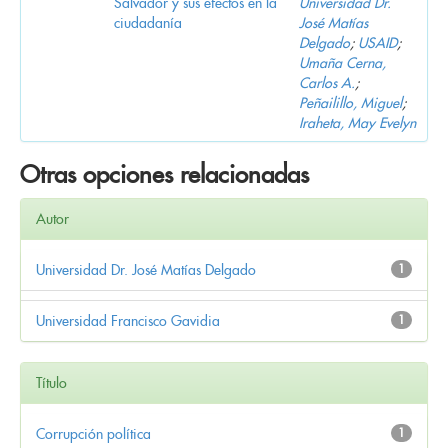
Salvador y sus efectos en la
Universidad Dr.
ciudadanía
José Matías
Delgado
;
USAID
;
Umaña Cerna,
Carlos A.
;
Peñailillo, Miguel
;
Iraheta, May Evelyn
Otras opciones relacionadas
Autor
Universidad Dr. José Matías Delgado
1
Universidad Francisco Gavidia
1
Título
Corrupción política
1