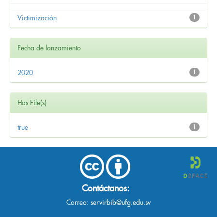
Victimización
1
Fecha de lanzamiento
2020
1
Has File(s)
true
1
Contáctanos:
Correo:
servirbib@ufg.edu.sv