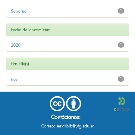
Soborno
1
Fecha de lanzamiento
2020
1
Has File(s)
true
1
Contáctanos:
Correo:
servirbib@ufg.edu.sv