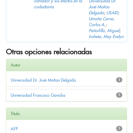
Salvador y sus efectos en la
Universidad Dr.
ciudadanía
José Matías
Delgado
;
USAID
;
Umaña Cerna,
Carlos A.
;
Peñailillo, Miguel
;
Iraheta, May Evelyn
Otras opciones relacionadas
Autor
Universidad Dr. José Matías Delgado
1
Universidad Francisco Gavidia
1
Título
AFP
1