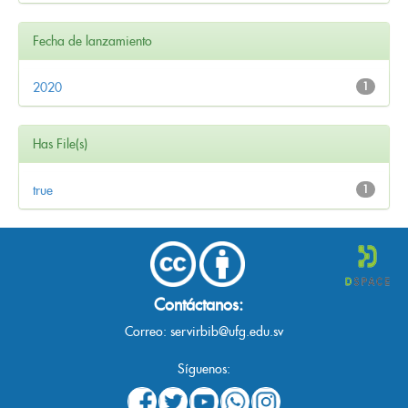
Fecha de lanzamiento
2020
1
Has File(s)
true
1
Contáctanos:
Correo:
servirbib@ufg.edu.sv
Síguenos: