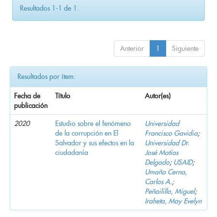
Resultados 1-1 de 1.
Anterior
1
Siguiente
Resultados por ítem:
Fecha de
Título
Autor(es)
publicación
2020
Estudio sobre el fenómeno
Universidad
de la corrupción en El
Francisco Gavidia
;
Salvador y sus efectos en la
Universidad Dr.
ciudadanía
José Matías
Delgado
;
USAID
;
Umaña Cerna,
Carlos A.
;
Peñailillo, Miguel
;
Iraheta, May Evelyn