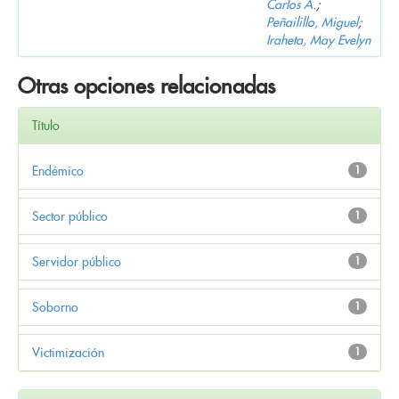
Carlos A.
;
Peñailillo, Miguel
;
Iraheta, May Evelyn
Otras opciones relacionadas
Título
Endémico
1
Sector público
1
Servidor público
1
Soborno
1
Victimización
1