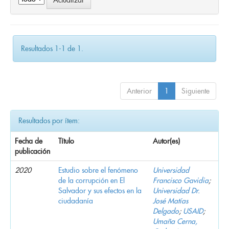
Resultados 1-1 de 1.
Anterior
1
Siguiente
Resultados por ítem:
Fecha de
Título
Autor(es)
publicación
2020
Estudio sobre el fenómeno
Universidad
de la corrupción en El
Francisco Gavidia
;
Salvador y sus efectos en la
Universidad Dr.
ciudadanía
José Matías
Delgado
;
USAID
;
Umaña Cerna,