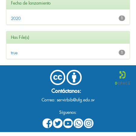
Fecha de lanzamiento
2020
1
Has File(s)
true
1
Contáctanos:
Correo:
servirbib@ufg.edu.sv
Síguenos: