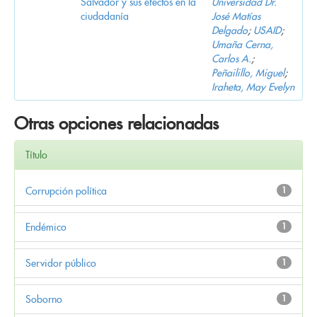
Salvador y sus efectos en la
Universidad Dr.
ciudadanía
José Matías
Delgado
;
USAID
;
Umaña Cerna,
Carlos A.
;
Peñailillo, Miguel
;
Iraheta, May Evelyn
Otras opciones relacionadas
Título
Corrupción política
1
Endémico
1
Servidor público
1
Soborno
1