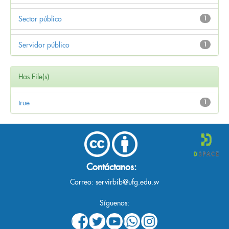
Sector público
1
Servidor público
1
Has File(s)
true
1
Contáctanos:
Correo:
servirbib@ufg.edu.sv
Síguenos: