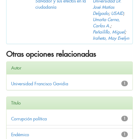
Salvador y sus efectos en la
Universidad Dr.
ciudadanía
José Matías
Delgado
;
USAID
;
Umaña Cerna,
Carlos A.
;
Peñailillo, Miguel
;
Iraheta, May Evelyn
Otras opciones relacionadas
Autor
Universidad Francisco Gavidia
1
Título
Corrupción política
1
Endémico
1