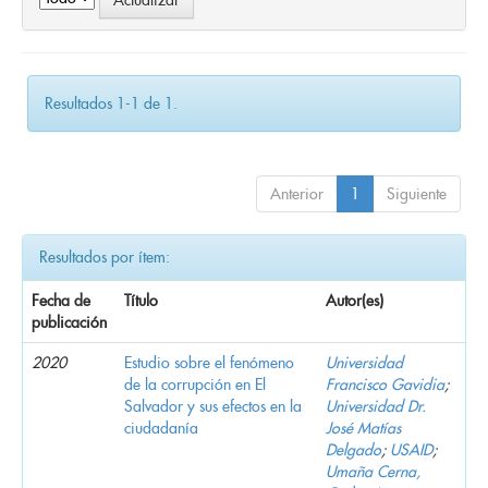
Resultados 1-1 de 1.
Anterior
1
Siguiente
Resultados por ítem:
Fecha de
Título
Autor(es)
publicación
2020
Estudio sobre el fenómeno
Universidad
de la corrupción en El
Francisco Gavidia
;
Salvador y sus efectos en la
Universidad Dr.
ciudadanía
José Matías
Delgado
;
USAID
;
Umaña Cerna,