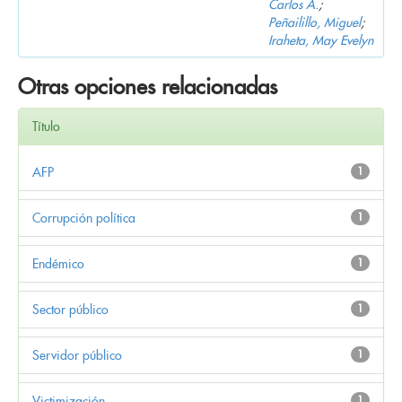
Carlos A.
;
Peñailillo, Miguel
;
Iraheta, May Evelyn
Otras opciones relacionadas
Título
AFP
1
Corrupción política
1
Endémico
1
Sector público
1
Servidor público
1
Victimización
1