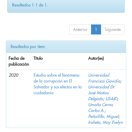
Resultados 1-1 de 1.
Anterior
1
Siguiente
Resultados por ítem:
Fecha de
Título
Autor(es)
publicación
2020
Estudio sobre el fenómeno
Universidad
de la corrupción en El
Francisco Gavidia
;
Salvador y sus efectos en la
Universidad Dr.
ciudadanía
José Matías
Delgado
;
USAID
;
Umaña Cerna,
Carlos A.
;
Peñailillo, Miguel
;
Iraheta, May Evelyn