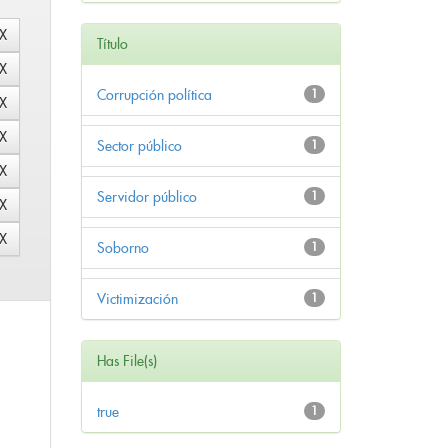
Título
Corrupción política
1
Sector público
1
Servidor público
1
Soborno
1
Victimización
1
Has File(s)
true
1