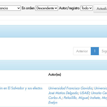
En orden
Autor/registro
Anterior
1
Sig
Autor(es)
n en El Salvador y sus efectos
Universidad Francisco Gavidia
;
Universi
José Matías Delgado
;
USAID
;
Umaña Cer
Carlos A.
;
Peñailillo, Miguel
;
Iraheta, Ma
Evelyn