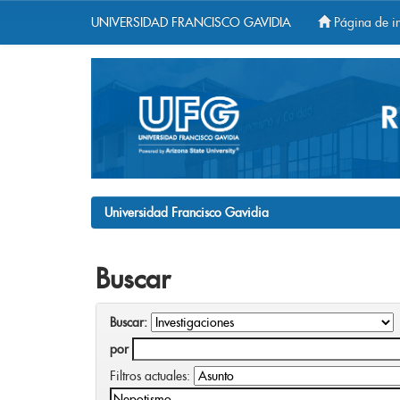
UNIVERSIDAD FRANCISCO GAVIDIA
Página de in
Skip
navigation
Universidad Francisco Gavidia
Buscar
Buscar:
por
Filtros actuales: