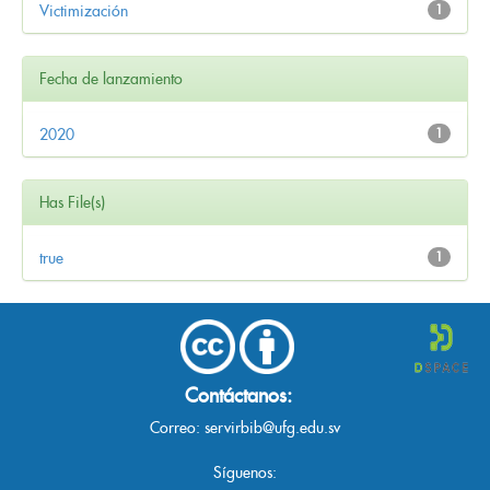
Victimización
1
Fecha de lanzamiento
2020
1
Has File(s)
true
1
Contáctanos:
Correo:
servirbib@ufg.edu.sv
Síguenos: