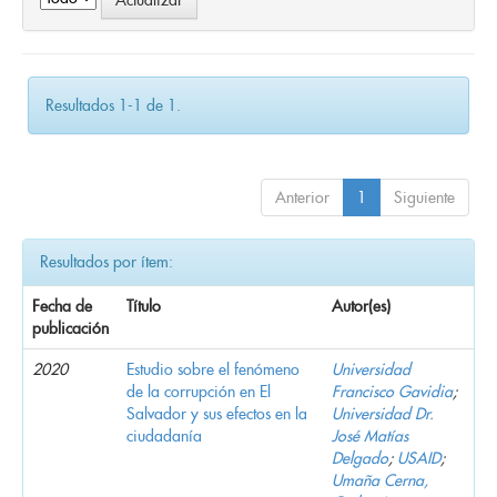
Resultados 1-1 de 1.
Anterior
1
Siguiente
Resultados por ítem:
Fecha de
Título
Autor(es)
publicación
2020
Estudio sobre el fenómeno
Universidad
de la corrupción en El
Francisco Gavidia
;
Salvador y sus efectos en la
Universidad Dr.
ciudadanía
José Matías
Delgado
;
USAID
;
Umaña Cerna,