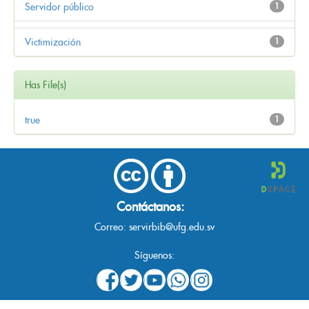
Servidor público
1
Victimización
1
Has File(s)
true
1
Contáctanos:
Correo:
servirbib@ufg.edu.sv
Síguenos: