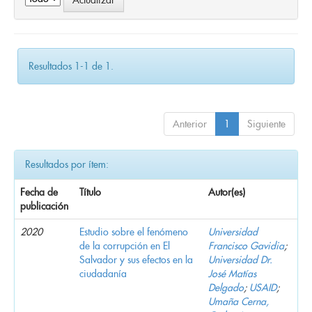
Resultados 1-1 de 1.
Anterior
1
Siguiente
Resultados por ítem:
Fecha de
Título
Autor(es)
publicación
2020
Estudio sobre el fenómeno
Universidad
de la corrupción en El
Francisco Gavidia
;
Salvador y sus efectos en la
Universidad Dr.
ciudadanía
José Matías
Delgado
;
USAID
;
Umaña Cerna,