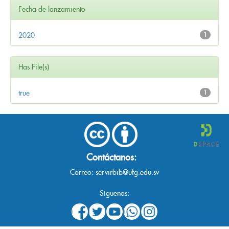
Fecha de lanzamiento
2020
1
Has File(s)
true
1
Contáctanos:
Correo:
servirbib@ufg.edu.sv
Síguenos: