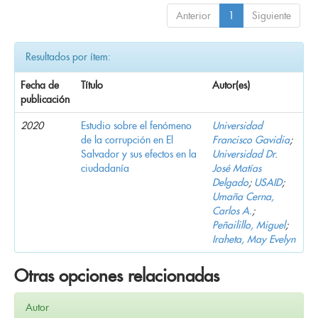
Anterior
1
Siguiente
Resultados por ítem:
Fecha de
Título
Autor(es)
publicación
2020
Estudio sobre el fenómeno
Universidad
de la corrupción en El
Francisco Gavidia
;
Salvador y sus efectos en la
Universidad Dr.
ciudadanía
José Matías
Delgado
;
USAID
;
Umaña Cerna,
Carlos A.
;
Peñailillo, Miguel
;
Iraheta, May Evelyn
Otras opciones relacionadas
Autor