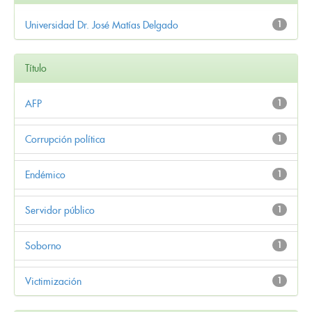
Universidad Dr. José Matías Delgado
1
Título
AFP
1
Corrupción política
1
Endémico
1
Servidor público
1
Soborno
1
Victimización
1