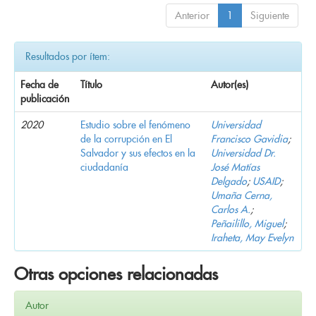
Anterior
1
Siguiente
Resultados por ítem:
Fecha de
Título
Autor(es)
publicación
2020
Estudio sobre el fenómeno
Universidad
de la corrupción en El
Francisco Gavidia
;
Salvador y sus efectos en la
Universidad Dr.
ciudadanía
José Matías
Delgado
;
USAID
;
Umaña Cerna,
Carlos A.
;
Peñailillo, Miguel
;
Iraheta, May Evelyn
Otras opciones relacionadas
Autor