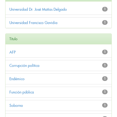
Universidad Dr. José Matías Delgado
1
Universidad Francisco Gavidia
1
Título
AFP
1
Corrupción política
1
Endémico
1
Función pública
1
Soborno
1