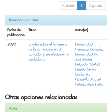
Anterior
1
Siguiente
Resultados por ítem:
Fecha de
Título
Autor(es)
publicación
2020
Estudio sobre el fenómeno
Universidad
de la corrupción en El
Francisco Gavidia
;
Salvador y sus efectos en la
Universidad Dr.
ciudadanía
José Matías
Delgado
;
USAID
;
Umaña Cerna,
Carlos A.
;
Peñailillo, Miguel
;
Iraheta, May Evelyn
Otras opciones relacionadas
Autor