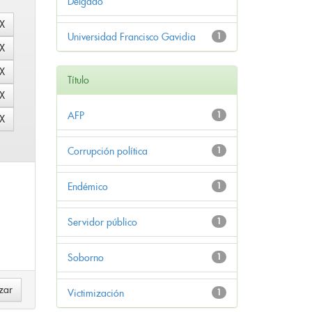
Delgado
Universidad Francisco Gavidia
1
Título
AFP
1
Corrupción política
1
Endémico
1
Servidor público
1
Soborno
1
Victimización
1