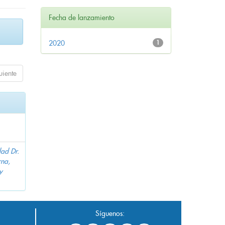
Fecha de lanzamiento
2020
1
uiente
dad Dr.
na,
y
Síguenos: