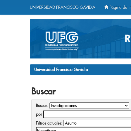
UNIVERSIDAD FRANCISCO GAVIDIA
Página de in
Skip
navigation
Universidad Francisco Gavidia
Buscar
Buscar:
por
Filtros actuales: