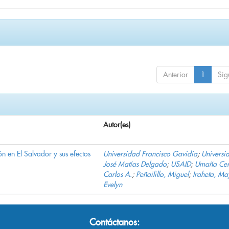
Anterior
1
Sig
Autor(es)
n en El Salvador y sus efectos
Universidad Francisco Gavidia
;
Universi
José Matías Delgado
;
USAID
;
Umaña Cer
Carlos A.
;
Peñailillo, Miguel
;
Iraheta, Ma
Evelyn
Contáctanos: