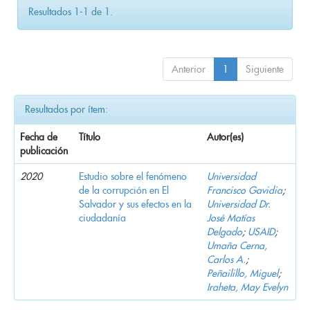
Resultados 1-1 de 1.
Anterior
1
Siguiente
Resultados por ítem:
Fecha de
Título
Autor(es)
publicación
2020
Estudio sobre el fenómeno
Universidad
de la corrupción en El
Francisco Gavidia
;
Salvador y sus efectos en la
Universidad Dr.
ciudadanía
José Matías
Delgado
;
USAID
;
Umaña Cerna,
Carlos A.
;
Peñailillo, Miguel
;
Iraheta, May Evelyn