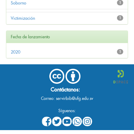
Soborno
1
Victimización
1
Fecha de lanzamiento
2020
1
Contáctanos:
Correo:
servirbib@ufg.edu.sv
Síguenos: