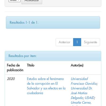
Resultados 1-1 de 1.
Anterior
1
Siguiente
Resultados por ítem:
Fecha de
Título
Autor(es)
publicación
2020
Estudio sobre el fenómeno
Universidad
de la corrupción en El
Francisco Gavidia
;
Salvador y sus efectos en la
Universidad Dr.
ciudadanía
José Matías
Delgado
;
USAID
;
Umaña Cerna,