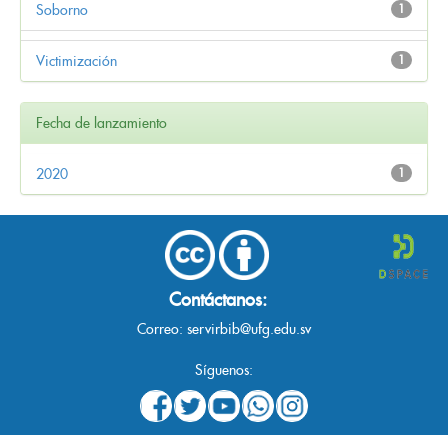
Soborno
1
Victimización
1
Fecha de lanzamiento
2020
1
Contáctanos:
Correo:
servirbib@ufg.edu.sv
Síguenos: