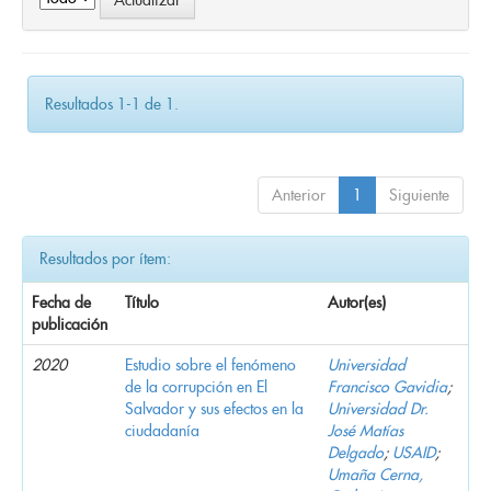
Resultados 1-1 de 1.
Anterior
1
Siguiente
Resultados por ítem:
Fecha de
Título
Autor(es)
publicación
2020
Estudio sobre el fenómeno
Universidad
de la corrupción en El
Francisco Gavidia
;
Salvador y sus efectos en la
Universidad Dr.
ciudadanía
José Matías
Delgado
;
USAID
;
Umaña Cerna,