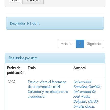
Resultados 1-1 de 1.
Anterior
1
Siguiente
Resultados por ítem:
Fecha de
Título
Autor(es)
publicación
2020
Estudio sobre el fenómeno
Universidad
de la corrupción en El
Francisco Gavidia
;
Salvador y sus efectos en la
Universidad Dr.
ciudadanía
José Matías
Delgado
;
USAID
;
Umaña Cerna,