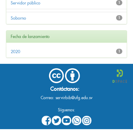
Servidor público
1
Soborno
1
Fecha de lanzamiento
2020
1
Contáctanos:
Correo:
servirbib@ufg.edu.sv
Síguenos: