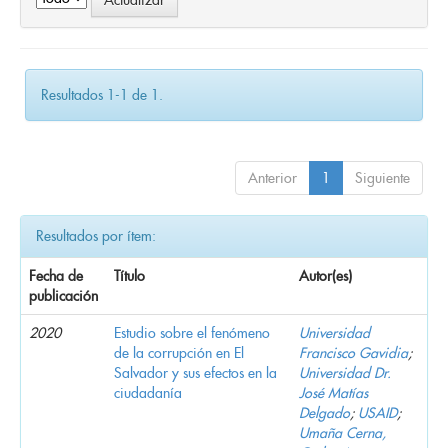
Resultados 1-1 de 1.
Anterior
1
Siguiente
Resultados por ítem:
Fecha de
Título
Autor(es)
publicación
2020
Estudio sobre el fenómeno
Universidad
de la corrupción en El
Francisco Gavidia
;
Salvador y sus efectos en la
Universidad Dr.
ciudadanía
José Matías
Delgado
;
USAID
;
Umaña Cerna,