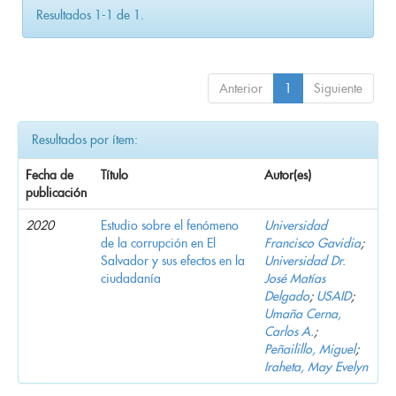
Resultados 1-1 de 1.
Anterior
1
Siguiente
Resultados por ítem:
Fecha de
Título
Autor(es)
publicación
2020
Estudio sobre el fenómeno
Universidad
de la corrupción en El
Francisco Gavidia
;
Salvador y sus efectos en la
Universidad Dr.
ciudadanía
José Matías
Delgado
;
USAID
;
Umaña Cerna,
Carlos A.
;
Peñailillo, Miguel
;
Iraheta, May Evelyn