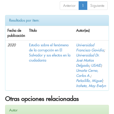
Anterior
1
Siguiente
Resultados por ítem:
Fecha de
Título
Autor(es)
publicación
2020
Estudio sobre el fenómeno
Universidad
de la corrupción en El
Francisco Gavidia
;
Salvador y sus efectos en la
Universidad Dr.
ciudadanía
José Matías
Delgado
;
USAID
;
Umaña Cerna,
Carlos A.
;
Peñailillo, Miguel
;
Iraheta, May Evelyn
Otras opciones relacionadas
Autor