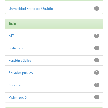
Universidad Francisco Gavidia
1
Título
AFP
1
Endémico
1
Función pública
1
Servidor público
1
Soborno
1
Victimización
1