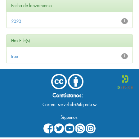
Fecha de lanzamiento
2020
1
Has File(s)
true
1
Contáctanos:
Correo:
servirbib@ufg.edu.sv
Síguenos: