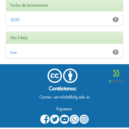
Fecha de lanzamiento
2020
1
Has File(s)
true
1
Contáctanos:
Correo:
servirbib@ufg.edu.sv
Síguenos: