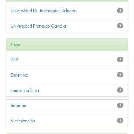
Universidad Dr. José Matías Delgado
1
Universidad Francisco Gavidia
1
Título
AFP
1
Endémico
1
Función pública
1
Soborno
1
Victimización
1