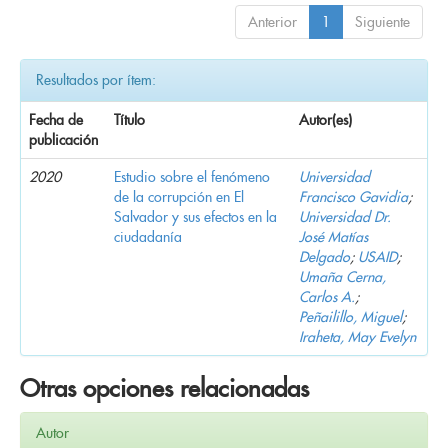
Anterior
1
Siguiente
Resultados por ítem:
Fecha de
Título
Autor(es)
publicación
2020
Estudio sobre el fenómeno
Universidad
de la corrupción en El
Francisco Gavidia
;
Salvador y sus efectos en la
Universidad Dr.
ciudadanía
José Matías
Delgado
;
USAID
;
Umaña Cerna,
Carlos A.
;
Peñailillo, Miguel
;
Iraheta, May Evelyn
Otras opciones relacionadas
Autor