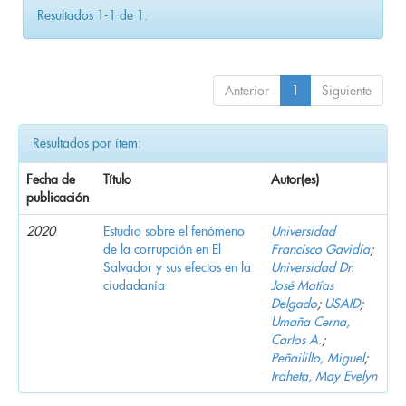
Resultados 1-1 de 1.
Anterior
1
Siguiente
Resultados por ítem:
Fecha de
Título
Autor(es)
publicación
2020
Estudio sobre el fenómeno
Universidad
de la corrupción en El
Francisco Gavidia
;
Salvador y sus efectos en la
Universidad Dr.
ciudadanía
José Matías
Delgado
;
USAID
;
Umaña Cerna,
Carlos A.
;
Peñailillo, Miguel
;
Iraheta, May Evelyn