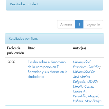
Resultados 1-1 de 1.
Anterior
1
Siguiente
Resultados por ítem:
Fecha de
Título
Autor(es)
publicación
2020
Estudio sobre el fenómeno
Universidad
de la corrupción en El
Francisco Gavidia
;
Salvador y sus efectos en la
Universidad Dr.
ciudadanía
José Matías
Delgado
;
USAID
;
Umaña Cerna,
Carlos A.
;
Peñailillo, Miguel
;
Iraheta, May Evelyn