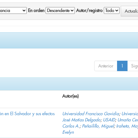
En orden
Autor/registro
Anterior
1
Sig
Autor(es)
n en El Salvador y sus efectos
Universidad Francisco Gavidia
;
Universi
José Matías Delgado
;
USAID
;
Umaña Cer
Carlos A.
;
Peñailillo, Miguel
;
Iraheta, Ma
Evelyn