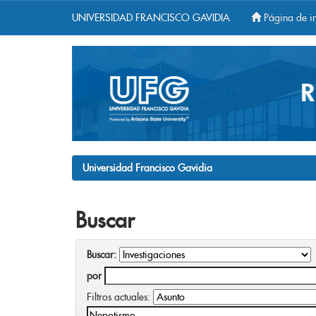
UNIVERSIDAD FRANCISCO GAVIDIA
Página de in
Skip
navigation
Universidad Francisco Gavidia
Buscar
Buscar:
por
Filtros actuales: