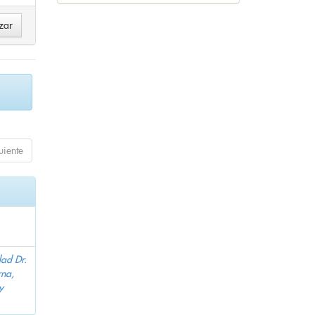
uiente
dad Dr.
na,
y