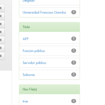
Delgado
Universidad Francisco Gavidia
1
Título
AFP
1
Función pública
1
Servidor público
1
Soborno
1
Has File(s)
true
1