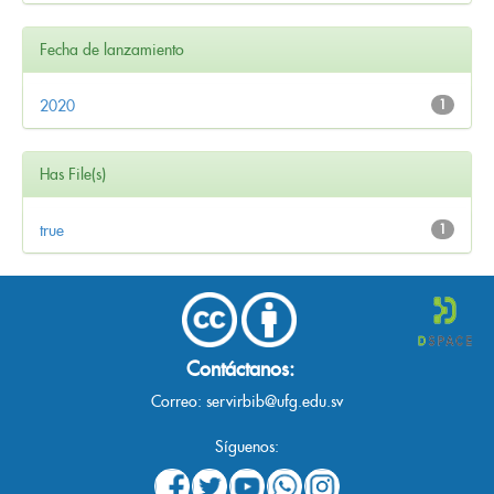
Fecha de lanzamiento
2020
1
Has File(s)
true
1
Contáctanos:
Correo:
servirbib@ufg.edu.sv
Síguenos: