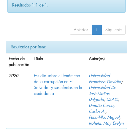
Resultados 1-1 de 1.
Anterior
1
Siguiente
Resultados por ítem:
Fecha de
Título
Autor(es)
publicación
2020
Estudio sobre el fenómeno
Universidad
de la corrupción en El
Francisco Gavidia
;
Salvador y sus efectos en la
Universidad Dr.
ciudadanía
José Matías
Delgado
;
USAID
;
Umaña Cerna,
Carlos A.
;
Peñailillo, Miguel
;
Iraheta, May Evelyn