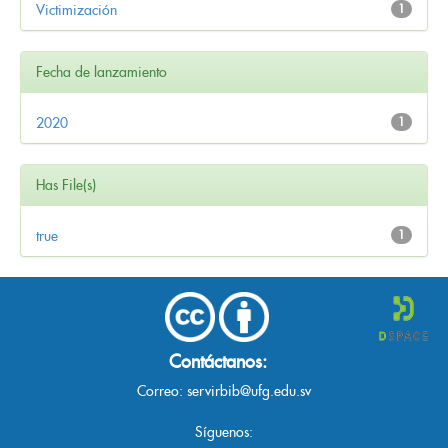
Victimización
1
Fecha de lanzamiento
2020
1
Has File(s)
true
1
Contáctanos:
Correo:
servirbib@ufg.edu.sv
Síguenos: