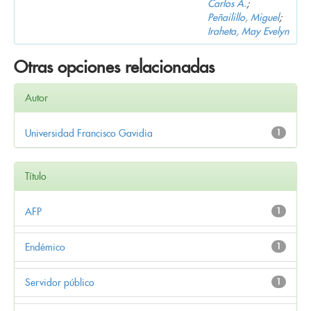
Carlos A.
;
Peñailillo, Miguel
;
Iraheta, May Evelyn
Otras opciones relacionadas
Autor
Universidad Francisco Gavidia
1
Título
AFP
1
Endémico
1
Servidor público
1