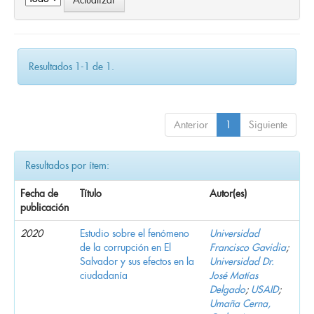
Resultados 1-1 de 1.
Anterior
1
Siguiente
Resultados por ítem:
Fecha de
Título
Autor(es)
publicación
2020
Estudio sobre el fenómeno
Universidad
de la corrupción en El
Francisco Gavidia
;
Salvador y sus efectos en la
Universidad Dr.
ciudadanía
José Matías
Delgado
;
USAID
;
Umaña Cerna,