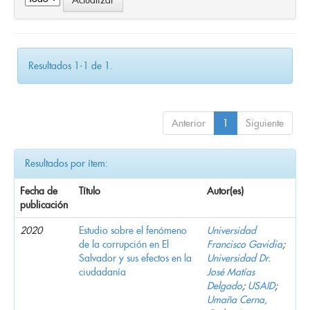
Resultados 1-1 de 1.
Anterior
1
Siguiente
Resultados por ítem:
Fecha de
Título
Autor(es)
publicación
2020
Estudio sobre el fenómeno
Universidad
de la corrupción en El
Francisco Gavidia
;
Salvador y sus efectos en la
Universidad Dr.
ciudadanía
José Matías
Delgado
;
USAID
;
Umaña Cerna,