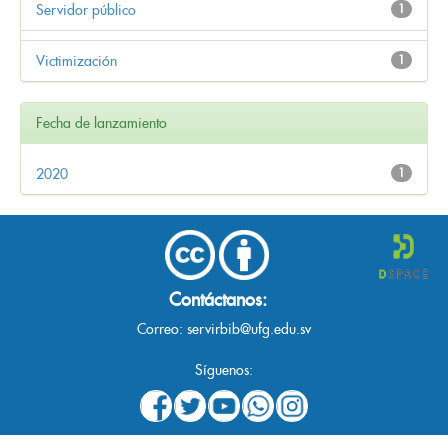
Servidor público
1
Victimización
1
Fecha de lanzamiento
2020
1
Contáctanos:
Correo:
servirbib@ufg.edu.sv
Síguenos: