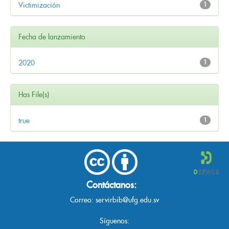
Victimización
1
Fecha de lanzamiento
2020
1
Has File(s)
true
1
Contáctanos:
Correo:
servirbib@ufg.edu.sv
Síguenos: