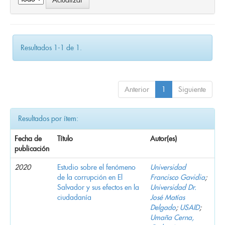
Resultados 1-1 de 1.
Anterior
1
Siguiente
Resultados por ítem:
Fecha de
Título
Autor(es)
publicación
2020
Estudio sobre el fenómeno
Universidad
de la corrupción en El
Francisco Gavidia
;
Salvador y sus efectos en la
Universidad Dr.
ciudadanía
José Matías
Delgado
;
USAID
;
Umaña Cerna,