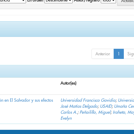
En orden
Autor/registro
Anterior
1
Sig
Autor(es)
n en El Salvador y sus efectos
Universidad Francisco Gavidia
;
Universi
José Matías Delgado
;
USAID
;
Umaña Cer
Carlos A.
;
Peñailillo, Miguel
;
Iraheta, Ma
Evelyn