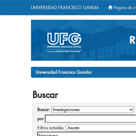
UNIVERSIDAD FRANCISCO GAVIDIA
Página de in
Skip
navigation
Universidad Francisco Gavidia
Buscar
Buscar:
por
Filtros actuales: