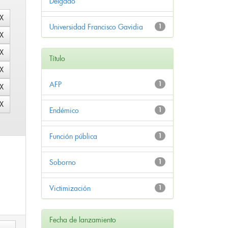
Delgado
Universidad Francisco Gavidia
1
Título
AFP
1
Endémico
1
Función pública
1
Soborno
1
Victimización
1
Fecha de lanzamiento