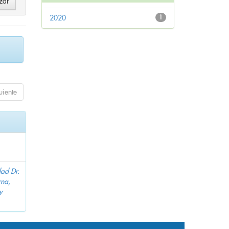
2020
1
uiente
dad Dr.
na,
y