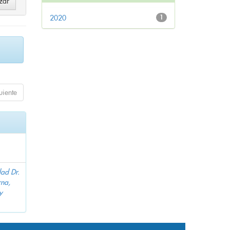
2020
1
uiente
dad Dr.
na,
y