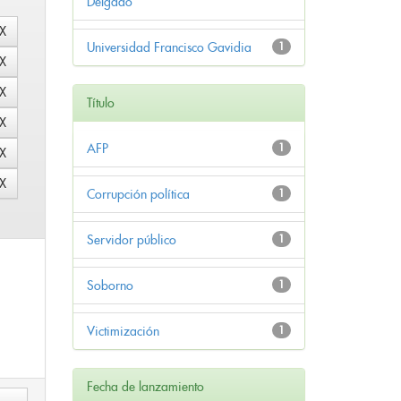
Delgado
Universidad Francisco Gavidia
1
Título
AFP
1
Corrupción política
1
Servidor público
1
Soborno
1
Victimización
1
Fecha de lanzamiento