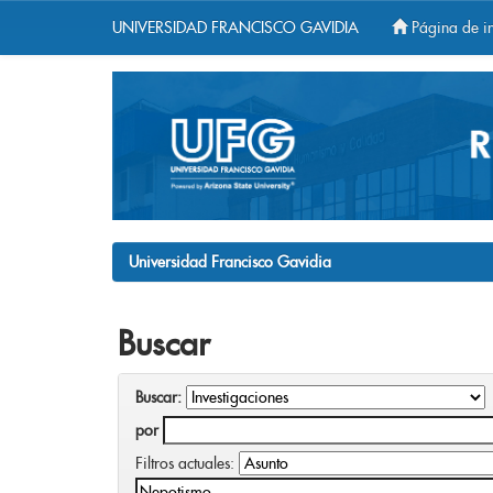
UNIVERSIDAD FRANCISCO GAVIDIA
Página de in
Skip
navigation
Universidad Francisco Gavidia
Buscar
Buscar:
por
Filtros actuales: