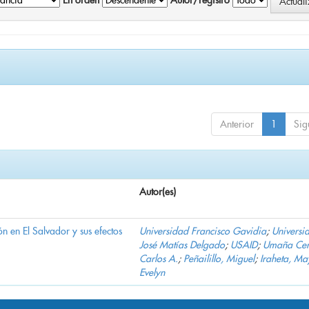
En orden
Autor/registro
Anterior
1
Sig
Autor(es)
n en El Salvador y sus efectos
Universidad Francisco Gavidia
;
Universi
José Matías Delgado
;
USAID
;
Umaña Cer
Carlos A.
;
Peñailillo, Miguel
;
Iraheta, Ma
Evelyn