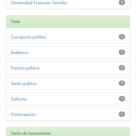
Universidad Francisco Gavidia
1
Título
Corrupción política
1
Endémico
1
Función pública
1
Sector público
1
Soborno
1
Victimización
1
Fecha de lanzamiento